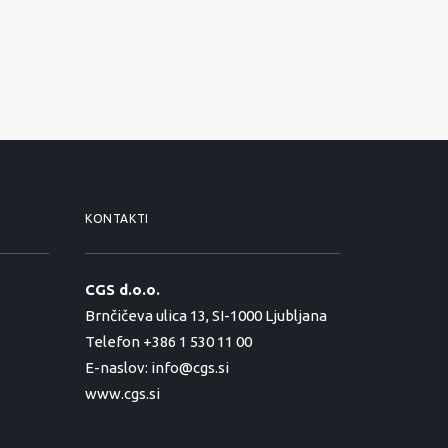
KONTAKTI
CGS d.o.o.
Brnčičeva ulica 13, SI-1000 Ljubljana
Telefon +386 1 530 11 00
E-naslov:
info@cgs.si
www.cgs.si