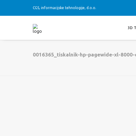
CGS, informacijske tehnologije, d.o.o.
3D 
0016365_tiskalnik-hp-pagewide-xl-8000-