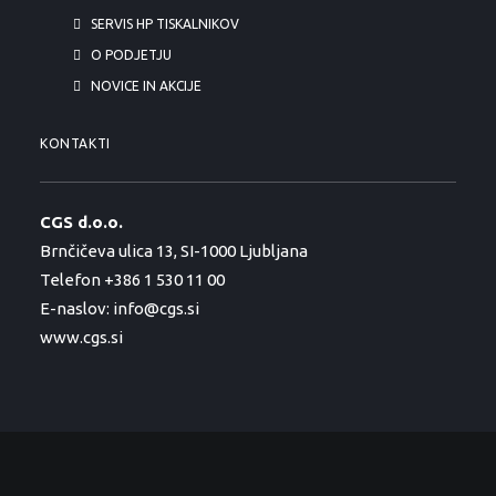
SERVIS HP TISKALNIKOV
O PODJETJU
NOVICE IN AKCIJE
KONTAKTI
CGS d.o.o.
Brnčičeva ulica 13, SI-1000 Ljubljana
Telefon +386 1 530 11 00
E-naslov:
info@cgs.si
www.cgs.si