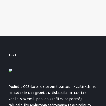
SERVISNI ZAHTEVEK
PODPORA
NOVICE
O PODJETJU
KONTAKTI
01 530 11 00
TEXT
Podjetje CGS d.o.o. je slovenski zastopnik za tiskalnike
HP Latex in DesignJet, 3D-tiskalnike HP MJF ter
vodilni slovenski ponudnik rešitev na področju
računalniško podprtega načrtovanja za arhitekturo,