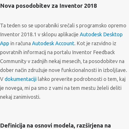
SERVISNI ZAHTEVEK
Nova posodobitev za Inventor 2018
PODPORA
NOVICE
Ta teden so se uporabniki srečali s programsko opremo
O PODJETJU
Inventor 2018.1 v sklopu aplikacije
Autodesk Desktop
KONTAKTI
App
in računa
Autodesk Account
. Kot je razvidno iz
01 530 11 00
povratnih informacij na portalu Inventor Feedback
Community v zadnjih nekaj mesecih, ta posodobitev na
dober način združuje nove funkcionalnosti in izboljšave.
V
dokumentaciji
lahko preverite podrobnosti o tem, kaj
je novega, mi pa smo z vami na tem mestu želeli deliti
nekaj zanimivosti.
Definicija na osnovi modela, razširjena na