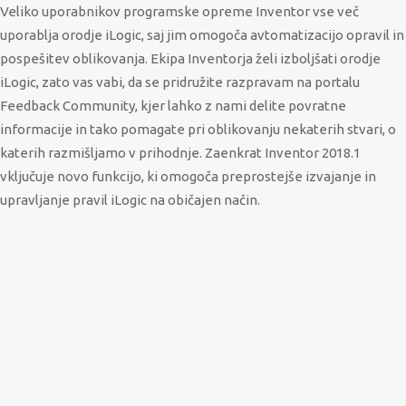
Veliko uporabnikov programske opreme Inventor vse več
uporablja orodje iLogic, saj jim omogoča avtomatizacijo opravil in
pospešitev oblikovanja. Ekipa Inventorja želi izboljšati orodje
iLogic, zato vas vabi, da se pridružite razpravam na portalu
Feedback Community, kjer lahko z nami delite povratne
informacije in tako pomagate pri oblikovanju nekaterih stvari, o
katerih razmišljamo v prihodnje. Zaenkrat Inventor 2018.1
vključuje novo funkcijo, ki omogoča preprostejše izvajanje in
upravljanje pravil iLogic na običajen način.