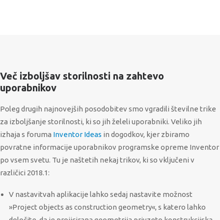
Več izboljšav storilnosti na zahtevo
uporabnikov
Poleg drugih najnovejših posodobitev smo vgradili številne trike
za izboljšanje storilnosti, ki so jih želeli uporabniki. Veliko jih
izhaja s foruma
Inventor Ideas
in dogodkov, kjer zbiramo
povratne informacije uporabnikov programske opreme Inventor
po vsem svetu. Tu je naštetih nekaj trikov, ki so vključeni v
različici 2018.1:
V nastavitvah aplikacije lahko sedaj nastavite možnost
»Project objects as construction geometry«, s katero lahko
določite, da je projicirana geometrija privzeto konstrukcijska.