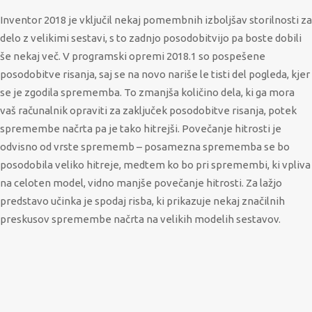
Inventor 2018 je vključil nekaj pomembnih izboljšav storilnosti za
delo z velikimi sestavi, s to zadnjo posodobitvijo pa boste dobili
še nekaj več. V programski opremi 2018.1 so pospešene
posodobitve risanja, saj se na novo nariše le tisti del pogleda, kjer
se je zgodila sprememba. To zmanjša količino dela, ki ga mora
vaš računalnik opraviti za zaključek posodobitve risanja, potek
spremembe načrta pa je tako hitrejši. Povečanje hitrosti je
odvisno od vrste sprememb – posamezna sprememba se bo
posodobila veliko hitreje, medtem ko bo pri spremembi, ki vpliva
na celoten model, vidno manjše povečanje hitrosti. Za lažjo
predstavo učinka je spodaj risba, ki prikazuje nekaj značilnih
preskusov spremembe načrta na velikih modelih sestavov.