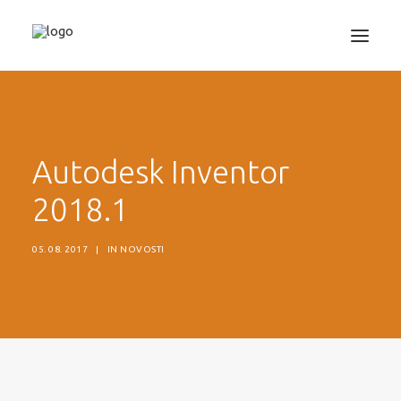
3D TISKANJE
PROJEKTIRANJE
Autodesk Inventor
STROJNIŠTVO
2018.1
GRAFIKA
INFORMATIKA
05. 08. 2017
|
IN
NOVOSTI
IZOBRAŽEVANJA
TRGOVINA
SEARCH