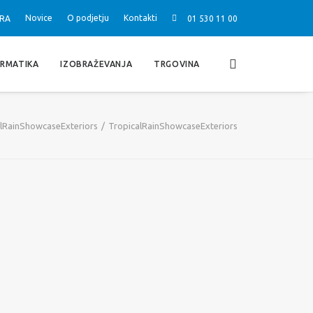
Novice
O podjetju
Kontakti
RA
01 530 11 00
ORMATIKA
IZOBRAŽEVANJA
TRGOVINA
lRainShowcaseExteriors
TropicalRainShowcaseExteriors