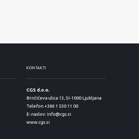
KONTAKTI
CGS d.o.o.
Brnčičeva ulica 13, SI-1000 Ljubljana
Telefon +386 1 530 11 00
E-naslov:
info@cgs.si
www.cgs.si