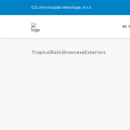
CGS, informacijske tehnologije, d.o.o.
3D 
TropicalRainShowcaseExteriors