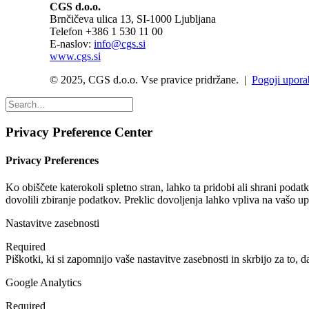
CGS d.o.o.
Brnčičeva ulica 13, SI-1000 Ljubljana
Telefon +386 1 530 11 00
E-naslov:
info@cgs.si
www.cgs.si
© 2025, CGS d.o.o. Vse pravice pridržane. |
Pogoji upora
Privacy Preference Center
Privacy Preferences
Ko obiščete katerokoli spletno stran, lahko ta pridobi ali shrani poda
dovolili zbiranje podatkov. Preklic dovoljenja lahko vpliva na vašo u
Nastavitve zasebnosti
Required
Piškotki, ki si zapomnijo vaše nastavitve zasebnosti in skrbijo za to, d
Google Analytics
Required