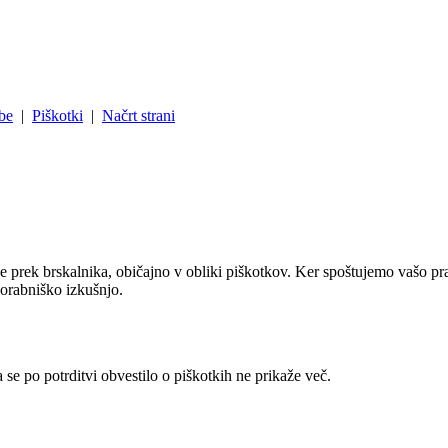
be
|
Piškotki
|
Načrt strani
tke prek brskalnika, običajno v obliki piškotkov. Ker spoštujemo vašo pra
porabniško izkušnjo.
a se po potrditvi obvestilo o piškotkih ne prikaže več.