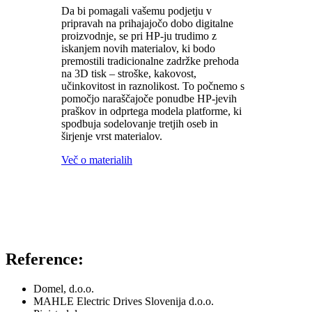
Da bi pomagali vašemu podjetju v
pripravah na prihajajočo dobo digitalne
proizvodnje, se pri HP-ju trudimo z
iskanjem novih materialov, ki bodo
premostili tradicionalne zadržke prehoda
na 3D tisk – stroške, kakovost,
učinkovitost in raznolikost. To počnemo s
pomočjo naraščajoče ponudbe HP-jevih
praškov in odprtega modela platforme, ki
spodbuja sodelovanje tretjih oseb in
širjenje vrst materialov.
Več o materialih
Reference:
Domel, d.o.o.
MAHLE Electric Drives Slovenija d.o.o.