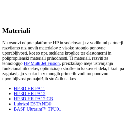
Materiali
Na osnovi odprte platforme HP in sodelovanja z vodilnimi partnerji
razvijamo niz novih materialov z visoko stopnjo ponovne
uporabljivosti, kot so npr. steklene kroglice ter elastomerni in
polipropilenski materiali prihodnosti. Ti materiali, razviti za
tehnologijo
HP Multi Jet Fusion
, preizkušajo meje ustvarjanja
funkcionalnih delov, optimizirajo stroške in kakovost dela, hkrati pa
zagotavljajo visoko in v mnogih primerih vodilno ponovno
uporabljivost po najnižjih stroških na kos.
HP 3D HR PA11
HP 3D HR PA12
HP 3D HR PA12 GB
Lubrizol ESTANE®
BASF Ultrasint™ TPU01