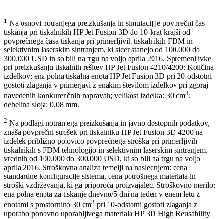
Podrobnosti in opombe
1
Na osnovi notranjega preizkušanja in simulacij je povprečni čas
tiskanja pri tiskalnikih HP Jet Fusion 3D do 10-krat krajši od
povprečnega časa tiskanja pri primerljivih tiskalnikih FDM in
selektivnim laserskim sintranjem, ki sicer stanejo od 100.000 do
300.000 USD in so bili na trgu na voljo aprila 2016. Spremenljivke
pri preizkušanju tiskalnih rešitev HP Jet Fusion 4210/4200: Količina
izdelkov: ena polna tiskalna enota HP Jet Fusion 3D pri 20-odstotni
gostoti zlaganja v primerjavi z enakim številom izdelkov pri zgoraj
3
navedenih konkurenčnih napravah; velikost izdelka: 30 cm
;
debelina sloja: 0,08 mm.
2
Na podlagi notranjega preizkušanja in javno dostopnih podatkov,
znaša povprečni strošek pri tiskalniku HP Jet Fusion 3D 4200 na
izdelek približno polovico povprečnega stroška pri primerljivih
tiskalnikih s FDM tehnologijo in selektivnim laserskim sintranjem,
vrednih od 100.000 do 300.000 USD, ki so bili na trgu na voljo
aprila 2016. Stroškovna analiza temelji na naslednjem: cena
standardne konfiguracije sistema, cena potrošnega materiala in
stroški vzdrževanja, ki ga priporoča proizvajalec. Stroškovno merilo:
ena polna enota za tiskanje dnevno/5 dni na teden v enem letu z
3
enotami s prostornino 30 cm
pri 10-odstotni gostoti zlaganja z
uporabo ponovno uporabljivega materiala HP 3D High Reusability