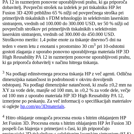
PA 12 in razmerjem ponovne uporabljivosti prahu, ki ga priporoča
dobavitelj. Povprečni strošek na izdelek je pri tiskalniku HP Jet
Fusion 3D 4200 približno 65 % nižji od povprečnega stroška pri
primerljivih tiskalnikih s FDM tehnologijo in selektivnim laserskim
sintranjem, vrednih od 100.000 do 300.000 USD, ter 50 % nižji od
povprečnih stroškov pri primerljivih tiskalnikih s selektivnim
laserskim sintranjem, vrednih od 300.000 do 450.000 USD.
Stroškovno merilo: 1,4 polne enote za tiskanje dnevno/5 dni na
3
teden v enem letu z enotami s prostornino 30 cm
pri 10-odstotni
gostoti zlaganja z uporabo ponovno uporabljivega materiala HP 3D
High Reusability PA 12 in razmerjem ponovne uporabljivosti prahu,
ki ga priporoča dobavitelj v načinu hitrega tiskanja.
3
Na podlagi edinstvenega procesa tiskanja HP z več agenti. Odlična
dimenzijska natančnost in podrobnosti v okviru dovoljenih
odstopanj. Na podlagi dimenzijske natančnosti, ki znaša ±0,2 mm na
XY za votle dele, manjše od 100 mm, in ±0,2 % za votle dele, večje
od 100 mm z uporabo materiala HP 3D High Reusability PA 12,
izmerjene po peskanju. Za več informacij o specifikacijah materialov
si oglejte
hp.com/go/3Dmaterials
.
4
Hitro ohlajanje omogoča procesna enota s hitrim ohlajanjem HP
Jet Fusion 3D. Procesna enota s hitrim ohlajanjem HP Jet Fusion 3D
pospeši čas hlajenja v primerjavi s časi, ki jih priporočajo
proizvajalci 3D tiskalnikov s selektivnim laserskim sintranjem (SLS)