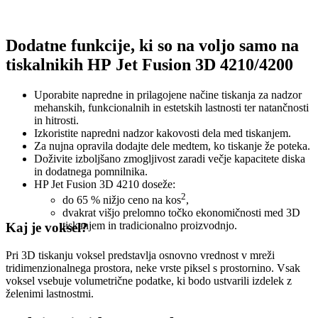
Dodatne funkcije, ki so na voljo samo na
tiskalnikih HP Jet Fusion 3D 4210/4200
Uporabite napredne in prilagojene načine tiskanja za nadzor
mehanskih, funkcionalnih in estetskih lastnosti ter natančnosti
in hitrosti.
Izkoristite napredni nadzor kakovosti dela med tiskanjem.
Za nujna opravila dodajte dele medtem, ko tiskanje že poteka.
Doživite izboljšano zmogljivost zaradi večje kapacitete diska
in dodatnega pomnilnika.
HP Jet Fusion 3D 4210 doseže:
2
do 65 % nižjo ceno na kos
,
dvakrat višjo prelomno točko ekonomičnosti med 3D
tiskanjem in tradicionalno proizvodnjo.
Kaj je voksel?
Pri 3D tiskanju voksel predstavlja osnovno vrednost v mreži
tridimenzionalnega prostora, neke vrste piksel s prostornino. Vsak
voksel vsebuje volumetrične podatke, ki bodo ustvarili izdelek z
želenimi lastnostmi.