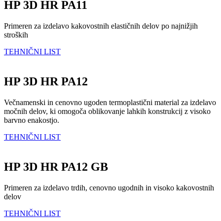
HP 3D HR PA11
Primeren za izdelavo kakovostnih elastičnih delov po najnižjih
stroških
TEHNIČNI LIST
HP 3D HR PA12
Večnamenski in cenovno ugoden termoplastični material za izdelavo
močnih delov, ki omogoča oblikovanje lahkih konstrukcij z visoko
barvno enakostjo.
TEHNIČNI LIST
HP 3D HR PA12 GB
Primeren za izdelavo trdih, cenovno ugodnih in visoko kakovostnih
delov
TEHNIČNI LIST