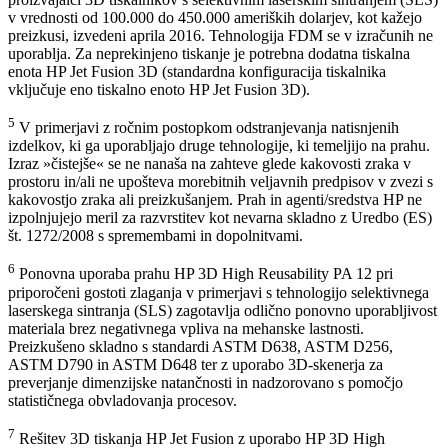
v vrednosti od 100.000 do 450.000 ameriških dolarjev, kot kažejo
preizkusi, izvedeni aprila 2016. Tehnologija FDM se v izračunih ne
uporablja. Za neprekinjeno tiskanje je potrebna dodatna tiskalna
enota HP Jet Fusion 3D (standardna konfiguracija tiskalnika
vključuje eno tiskalno enoto HP Jet Fusion 3D).
5
V primerjavi z ročnim postopkom odstranjevanja natisnjenih
izdelkov, ki ga uporabljajo druge tehnologije, ki temeljijo na prahu.
Izraz »čistejše« se ne nanaša na zahteve glede kakovosti zraka v
prostoru in/ali ne upošteva morebitnih veljavnih predpisov v zvezi s
kakovostjo zraka ali preizkušanjem. Prah in agenti/sredstva HP ne
izpolnjujejo meril za razvrstitev kot nevarna skladno z Uredbo (ES)
št. 1272/2008 s spremembami in dopolnitvami.
6
Ponovna uporaba prahu HP 3D High Reusability PA 12 pri
priporočeni gostoti zlaganja v primerjavi s tehnologijo selektivnega
laserskega sintranja (SLS) zagotavlja odlično ponovno uporabljivost
materiala brez negativnega vpliva na mehanske lastnosti.
Preizkušeno skladno s standardi ASTM D638, ASTM D256,
ASTM D790 in ASTM D648 ter z uporabo 3D-skenerja za
preverjanje dimenzijske natančnosti in nadzorovano s pomočjo
statističnega obvladovanja procesov.
7
Rešitev 3D tiskanja HP Jet Fusion z uporabo HP 3D High