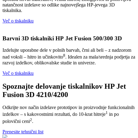
natančnost izdelave so odlike najnovejšega HP-jevega 3D
tiskalnika.
Več o tiskalniku
Barvni 3D tiskalniki HP Jet Fusion 500/300 3D
Izdelujte uporabne dele v polnih barvah, črni ali beli – z nadzorom
8
nad voksli – hitro in učinkovito
. Idealen za mala/srednja podjetja za
razvoj izdelkov, oblikovalske studie in univerze.
Več o tiskalniku
Spoznajte delovanje tiskalnikov HP Jet
Fusion 3D 4210/4200
Odkrijte nov način izdelave prototipov in proizvodnje funkcionalnih
1
izdelkov – s kakovostnimi rezultati, do 10-krat hitreje
in po
2
polovični ceni
.
Prenesite tehnični list