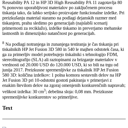
Reusability PA 12 in HP 3D High Reusability PA 11 zagotavlja 80
% ponovno uporabljivost materialov po zaključenem procesu
tiskanja tako, da lahko serijsko proizvajate funkcionalne izdelke. Pri
preizkušanju material staramo na podlagi dejanskih razmer med
tiskanjem, prahu sledimo po generacijah (najslabši scenarij
primernosti za reciklažo), izdelke tiskamo in preverjamo mehanske
lastnostih in dimenzijsko natančnost po generacijah.
8
Na podlagi notranjega in zunanjega testiranja je čas tiskanja pri
tiskalnikih HP Jet Fusion 3D 580 in 540 le majhen odstotek časa, ki
ga za primerljiv model potrebujejo tiskalniki s tehnologijo FDM,
stereolitografijo (SLA) ali raztopinami za brizganje materialov v
vrednosti od 20.000 USD do 120.000 USD, ki so bili na trgu od
junija 2017. Preizkusne spremenljivke za tiskalnik HP Jet Fusion
580 3D: količina izdelkov: 1 polna komora sestavnih delov na HP
Jet Fusion 3D pri 10-odstotni gostoti pakiranja v primerjavi z
enakim številom delov na zgoraj omenjenih konkurenčnih napravah;
3
velikost izdelka: 30 cm
; debelina sloja: 0,08 mm. Preizkusne
spremenljivke konkurentov so primerljive.
Text