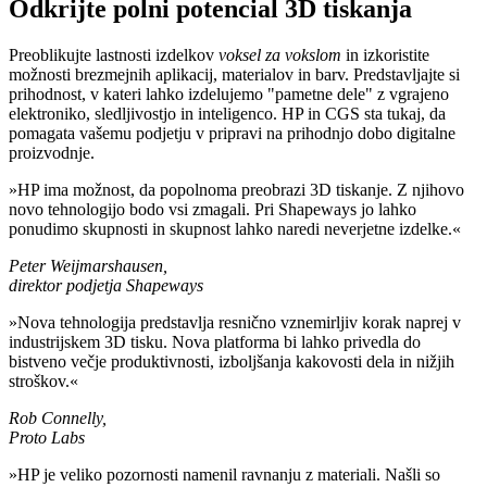
Odkrijte polni potencial 3D tiskanja
Preoblikujte lastnosti izdelkov
voksel za vokslom
in izkoristite
možnosti brezmejnih aplikacij, materialov in barv. Predstavljajte si
prihodnost, v kateri lahko izdelujemo "pametne dele" z vgrajeno
elektroniko, sledljivostjo in inteligenco. HP in CGS sta tukaj, da
pomagata vašemu podjetju v pripravi na prihodnjo dobo digitalne
proizvodnje.
»HP ima možnost, da popolnoma preobrazi 3D tiskanje. Z njihovo
novo tehnologijo bodo vsi zmagali. Pri Shapeways jo lahko
ponudimo skupnosti in skupnost lahko naredi neverjetne izdelke.«
Peter Weijmarshausen,
direktor podjetja Shapeways
»Nova tehnologija predstavlja resnično vznemirljiv korak naprej v
industrijskem 3D tisku. Nova platforma bi lahko privedla do
bistveno večje produktivnosti, izboljšanja kakovosti dela in nižjih
stroškov.«
Rob Connelly,
Proto Labs
»HP je veliko pozornosti namenil ravnanju z materiali. Našli so