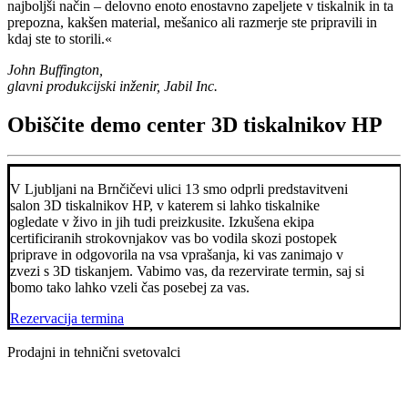
najboljši način – delovno enoto enostavno zapeljete v tiskalnik in ta
prepozna, kakšen material, mešanico ali razmerje ste pripravili in
kdaj ste to storili.«
John Buffington,
glavni produkcijski inženir, Jabil Inc.
Obiščite demo center 3D tiskalnikov HP
V Ljubljani na Brnčičevi ulici 13 smo odprli predstavitveni
salon 3D tiskalnikov HP, v katerem si lahko tiskalnike
ogledate v živo in jih tudi preizkusite. Izkušena ekipa
certificiranih strokovnjakov vas bo vodila skozi postopek
priprave in odgovorila na vsa vprašanja, ki vas zanimajo v
zvezi s 3D tiskanjem. Vabimo vas, da rezervirate termin, saj si
bomo tako lahko vzeli čas posebej za vas.
Rezervacija termina
Prodajni in tehnični svetovalci