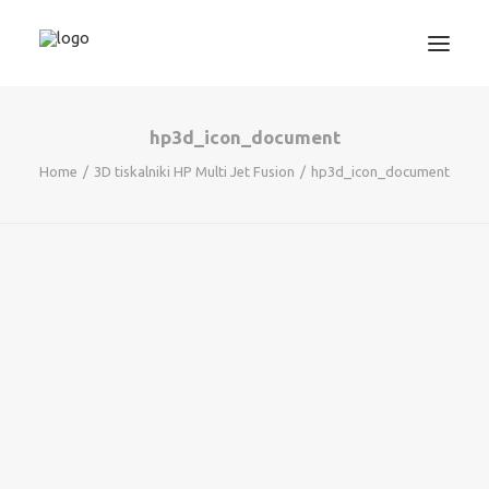
hp3d_icon_document
3D TISKANJE
Home
3D tiskalniki HP Multi Jet Fusion
hp3d_icon_document
PROJEKTIRANJE
STROJNIŠTVO
GRAFIKA
INFORMATIKA
IZOBRAŽEVANJA
TRGOVINA
SEARCH