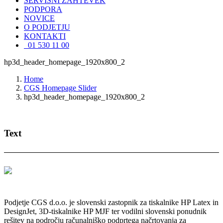
SERVISNI ZAHTEVEK
PODPORA
NOVICE
O PODJETJU
KONTAKTI
01 530 11 00
hp3d_header_homepage_1920x800_2
Home
CGS Homepage Slider
hp3d_header_homepage_1920x800_2
Text
Podjetje CGS d.o.o. je slovenski zastopnik za tiskalnike HP Latex in
DesignJet, 3D-tiskalnike HP MJF ter vodilni slovenski ponudnik
rešitev na področju računalniško podprtega načrtovanja za