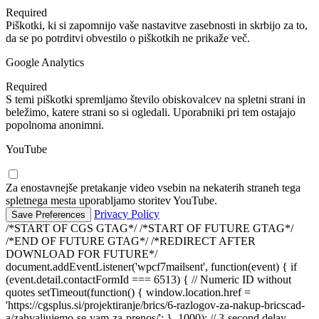
Required
Piškotki, ki si zapomnijo vaše nastavitve zasebnosti in skrbijo za to,
da se po potrditvi obvestilo o piškotkih ne prikaže več.
Google Analytics
Required
S temi piškotki spremljamo število obiskovalcev na spletni strani in
beležimo, katere strani so si ogledali. Uporabniki pri tem ostajajo
popolnoma anonimni.
YouTube
Za enostavnejše pretakanje video vsebin na nekaterih straneh tega
spletnega mesta uporabljamo storitev YouTube.
Privacy Policy
/*START OF CGS GTAG*/
/*START OF FUTURE GTAG*/
/*END OF FUTURE GTAG*/ /*REDIRECT AFTER
DOWNLOAD FOR FUTURE*/
document.addEventListener('wpcf7mailsent', function(event) { if
(event.detail.contactFormId === 6513) { // Numeric ID without
quotes setTimeout(function() { window.location.href =
'https://cgsplus.si/projektiranje/brics/6-razlogov-za-nakup-bricscad-
a/zahvaljujemo-se-vam-za-prenos/'; }, 1000); // 3-second delay