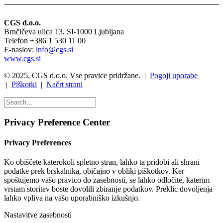
CGS d.o.o.
Brnčičeva ulica 13, SI-1000 Ljubljana
Telefon +386 1 530 11 00
E-naslov:
info@cgs.si
www.cgs.si
© 2025, CGS d.o.o. Vse pravice pridržane. |
Pogoji uporabe
|
Piškotki
|
Načrt strani
Privacy Preference Center
Privacy Preferences
Ko obiščete katerokoli spletno stran, lahko ta pridobi ali shrani
podatke prek brskalnika, običajno v obliki piškotkov. Ker
spoštujemo vašo pravico do zasebnosti, se lahko odločite, katerim
vrstam storitev boste dovolili zbiranje podatkov. Preklic dovoljenja
lahko vpliva na vašo uporabniško izkušnjo.
Nastavitve zasebnosti