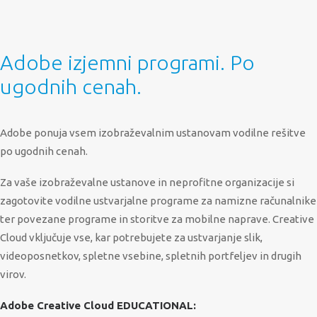
SERVISNI ZAHTEVEK
PODPORA
NOVICE
Adobe izjemni programi. Po
O PODJETJU
ugodnih cenah.
KONTAKTI
01 530 11 00
Adobe ponuja vsem izobraževalnim ustanovam vodilne rešitve
po ugodnih cenah.
Za vaše izobraževalne ustanove in neprofitne organizacije si
zagotovite vodilne ustvarjalne programe za namizne računalnike
ter povezane programe in storitve za mobilne naprave. Creative
Cloud vključuje vse, kar potrebujete za ustvarjanje slik,
videoposnetkov, spletne vsebine, spletnih portfeljev in drugih
virov.
Adobe Creative Cloud EDUCATIONAL: