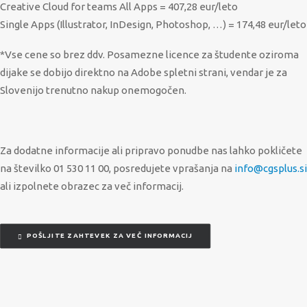
Creative Cloud for teams All Apps = 407,28 eur/leto
Single Apps (Illustrator, InDesign, Photoshop, …) = 174,48 eur/leto
*Vse cene so brez ddv. Posamezne licence za študente oziroma
dijake se dobijo direktno na Adobe spletni strani, vendar je za
Slovenijo trenutno nakup onemogočen.
Za dodatne informacije ali pripravo ponudbe nas lahko pokličete
na številko 01 530 11 00, posredujete vprašanja na
info@cgsplus.si
ali izpolnete obrazec za več informacij.
POŠLJITE ZAHTEVEK ZA VEČ INFORMACIJ