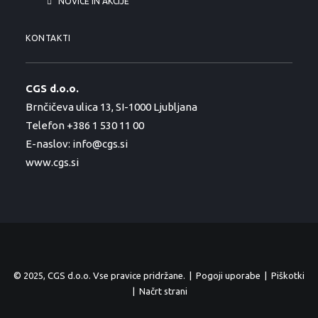
NOVICE IN AKCIJE
KONTAKTI
CGS d.o.o.
Brnčičeva ulica 13, SI-1000 Ljubljana
Telefon +386 1 530 11 00
E-naslov:
info@cgs.si
www.cgs.si
© 2025, CGS d.o.o. Vse pravice pridržane. |
Pogoji uporabe
|
Piškotki
|
Načrt strani