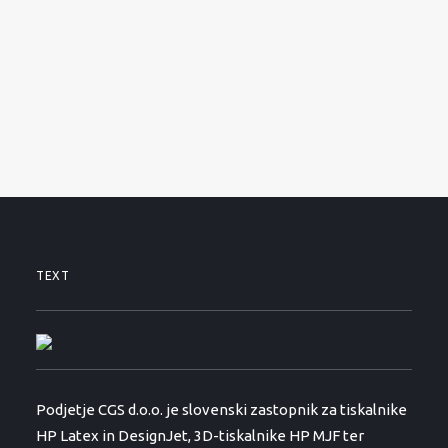
SERVISNI ZAHTEVEK
PODPORA
NOVICE
O PODJETJU
KONTAKTI
01 530 11 00
TEXT
Podjetje CGS d.o.o. je slovenski zastopnik za tiskalnike
HP Latex in DesignJet, 3D-tiskalnike HP MJF ter