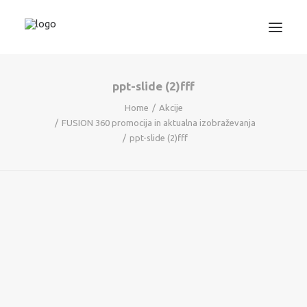
ppt-slide (2)fff
3D TISKANJE
Home
Akcije
PROJEKTIRANJE
FUSION 360 promocija in aktualna izobraževanja
STROJNIŠTVO
ppt-slide (2)fff
GRAFIKA
INFORMATIKA
IZOBRAŽEVANJA
TRGOVINA
SEARCH