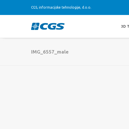
CGS, informacijske tehnologije, d.o.o.
3D 
IMG_6557_male