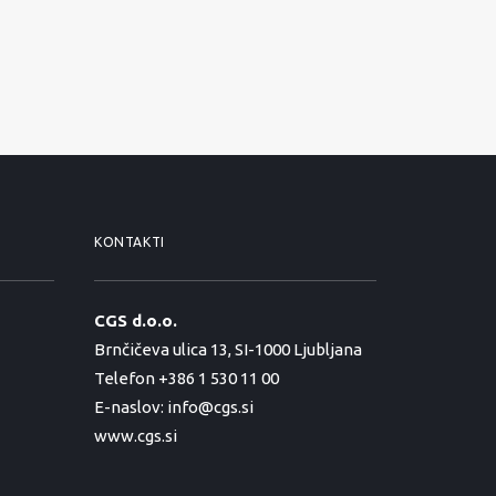
KONTAKTI
CGS d.o.o.
Brnčičeva ulica 13, SI-1000 Ljubljana
Telefon +386 1 530 11 00
E-naslov:
info@cgs.si
www.cgs.si