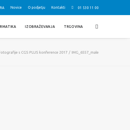
Novice
O podjetju
Kontakti
RA
01 530 11 00
ORMATIKA
IZOBRAŽEVANJA
TRGOVINA
Fotografije s CGS PLUS konference 2017
IMG_6557_male