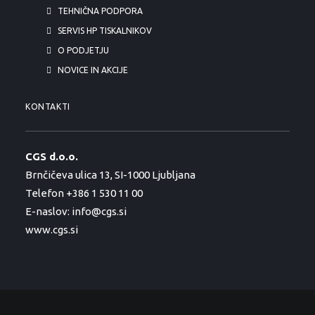
TEHNIČNA PODPORA
SERVIS HP TISKALNIKOV
O PODJETJU
NOVICE IN AKCIJE
KONTAKTI
CGS d.o.o.
Brnčičeva ulica 13, SI-1000 Ljubljana
Telefon +386 1 530 11 00
E-naslov:
info@cgs.si
www.cgs.si