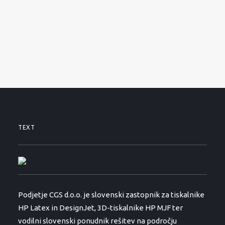
SERVISNI ZAHTEVEK
PODPORA
NOVICE
O PODJETJU
KONTAKTI
01 530 11 00
TEXT
Podjetje CGS d.o.o. je slovenski zastopnik za tiskalnike
HP Latex in DesignJet, 3D-tiskalnike HP MJF ter
vodilni slovenski ponudnik rešitev na področju