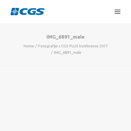
IMG_6891_male
3D TISKANJE
Home
Fotografije s CGS PLUS konference 2017
PROJEKTIRANJE
IMG_6891_male
STROJNIŠTVO
GRAFIKA
INFORMATIKA
IZOBRAŽEVANJA
TRGOVINA
SEARCH