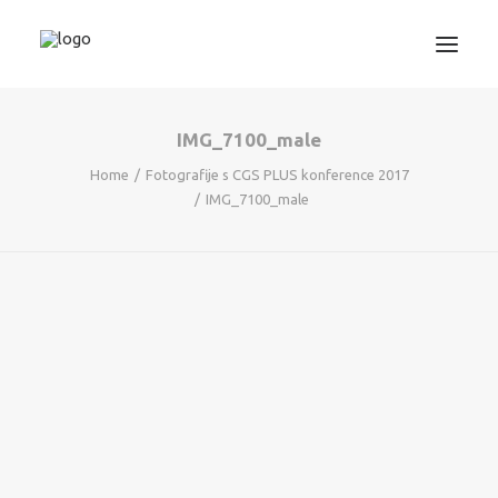
IMG_7100_male
3D TISKANJE
Home
Fotografije s CGS PLUS konference 2017
PROJEKTIRANJE
IMG_7100_male
STROJNIŠTVO
GRAFIKA
INFORMATIKA
IZOBRAŽEVANJA
TRGOVINA
SEARCH