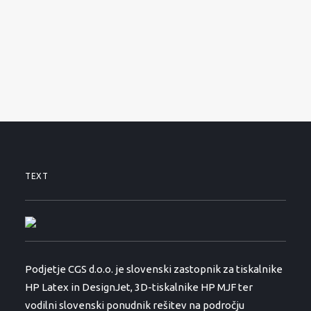
SERVISNI ZAHTEVEK
PODPORA
NOVICE
O PODJETJU
KONTAKTI
01 530 11 00
TEXT
Podjetje CGS d.o.o. je slovenski zastopnik za tiskalnike
HP Latex in DesignJet, 3D-tiskalnike HP MJF ter
vodilni slovenski ponudnik rešitev na področju