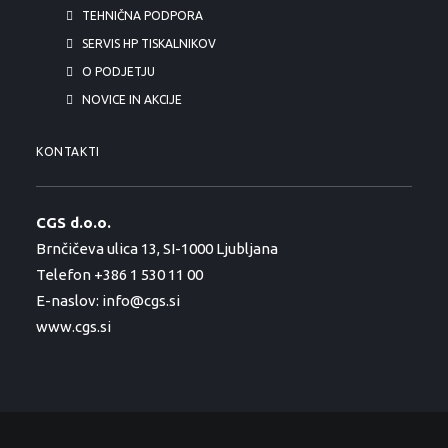
TEHNIČNA PODPORA
SERVIS HP TISKALNIKOV
O PODJETJU
NOVICE IN AKCIJE
KONTAKTI
CGS d.o.o.
Brnčičeva ulica 13, SI-1000 Ljubljana
Telefon +386 1 530 11 00
E-naslov:
info@cgs.si
www.cgs.si