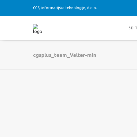
CGS, informacijske tehnologije, d.o.o.
3D 
cgsplus_team_Valter-min