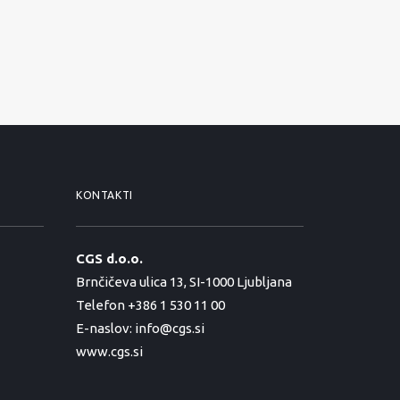
KONTAKTI
CGS d.o.o.
Brnčičeva ulica 13, SI-1000 Ljubljana
Telefon +386 1 530 11 00
E-naslov:
info@cgs.si
www.cgs.si