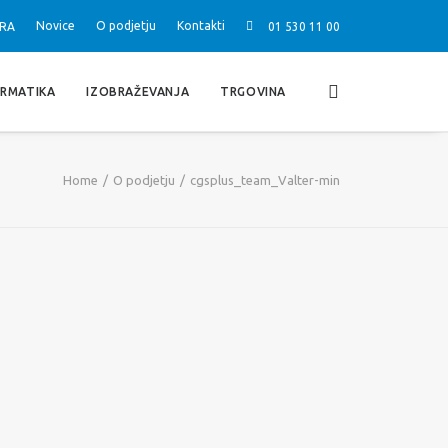
Novice
O podjetju
Kontakti
RA
01 530 11 00
ORMATIKA
IZOBRAŽEVANJA
TRGOVINA
Home
O podjetju
cgsplus_team_Valter-min