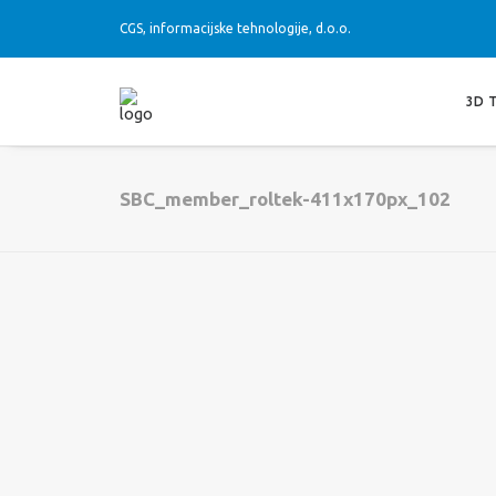
CGS, informacijske tehnologije, d.o.o.
3D 
SBC_member_roltek-411x170px_102