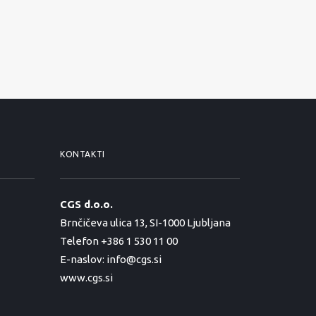
KONTAKTI
CGS d.o.o.
Brnčičeva ulica 13, SI-1000 Ljubljana
Telefon +386 1 530 11 00
E-naslov:
info@cgs.si
www.cgs.si