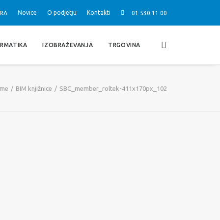
Novice
O podjetju
Kontakti
RA
01 530 11 00
ORMATIKA
IZOBRAŽEVANJA
TRGOVINA
me
BIM knjižnice
SBC_member_roltek-411x170px_102