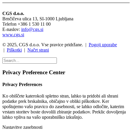
CGS d.o.o.
Brnčičeva ulica 13, SI-1000 Ljubljana
Telefon +386 1 530 11 00
E-naslov:
info@cgs.si
www.cgs.si
© 2025, CGS d.o.o. Vse pravice pridržane. |
Pogoji uporabe
|
Piškotki
|
Načrt strani
Privacy Preference Center
Privacy Preferences
Ko obiščete katerokoli spletno stran, lahko ta pridobi ali shrani
podatke prek brskalnika, običajno v obliki piškotkov. Ker
spoštujemo vašo pravico do zasebnosti, se lahko odločite, katerim
vrstam storitev boste dovolili zbiranje podatkov. Preklic dovoljenja
lahko vpliva na vašo uporabniško izkušnjo.
Nastavitve zasebnosti