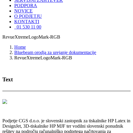
SERVISNI ZAHTEVEK
PODPORA
NOVICE
O PODJETJU
KONTAKTI
01 530 11 00
RevueXtremeLogoMark-RGB
Home
Bluebeam orodja za urejanje dokumentacije
RevueXtremeLogoMark-RGB
Text
Podjetje CGS d.o.o. je slovenski zastopnik za tiskalnike HP Latex in
DesignJet, 3D-tiskalnike HP MJF ter vodilni slovenski ponudnik
rešitev na področju računalniško podprtega načrtovanja za