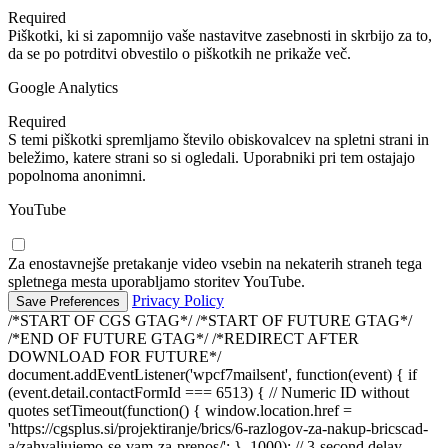
Required
Piškotki, ki si zapomnijo vaše nastavitve zasebnosti in skrbijo za to,
da se po potrditvi obvestilo o piškotkih ne prikaže več.
Google Analytics
Required
S temi piškotki spremljamo število obiskovalcev na spletni strani in
beležimo, katere strani so si ogledali. Uporabniki pri tem ostajajo
popolnoma anonimni.
YouTube
Za enostavnejše pretakanje video vsebin na nekaterih straneh tega
spletnega mesta uporabljamo storitev YouTube.
Privacy Policy
/*START OF CGS GTAG*/
/*START OF FUTURE GTAG*/
/*END OF FUTURE GTAG*/ /*REDIRECT AFTER
DOWNLOAD FOR FUTURE*/
document.addEventListener('wpcf7mailsent', function(event) { if
(event.detail.contactFormId === 6513) { // Numeric ID without
quotes setTimeout(function() { window.location.href =
'https://cgsplus.si/projektiranje/brics/6-razlogov-za-nakup-bricscad-
a/zahvaljujemo-se-vam-za-prenos/'; }, 1000); // 3-second delay