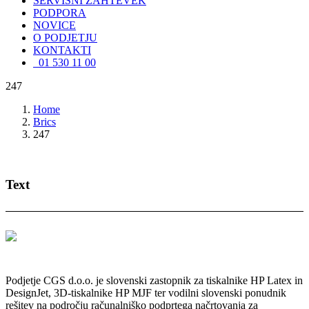
SERVISNI ZAHTEVEK
PODPORA
NOVICE
O PODJETJU
KONTAKTI
01 530 11 00
247
Home
Brics
247
Text
Podjetje CGS d.o.o. je slovenski zastopnik za tiskalnike HP Latex in
DesignJet, 3D-tiskalnike HP MJF ter vodilni slovenski ponudnik
rešitev na področju računalniško podprtega načrtovanja za