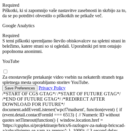
Required
Piškotki, ki si zapomnijo vaše nastavitve zasebnosti in skrbijo za to,
da se po potrditvi obvestilo o piškotkih ne prikaže več.
Google Analytics
Required
S temi piškotki spremljamo število obiskovalcev na spletni strani in
beležimo, katere strani so si ogledali. Uporabniki pri tem ostajajo
popolnoma anonimni.
YouTube
Za enostavnejše pretakanje video vsebin na nekaterih straneh tega
spletnega mesta uporabljamo storitev YouTube.
Privacy Policy
/*START OF CGS GTAG*/
/*START OF FUTURE GTAG*/
/*END OF FUTURE GTAG*/ /*REDIRECT AFTER
DOWNLOAD FOR FUTURE*/
document.addEventListener('wpcf7mailsent', function(event) { if
(event.detail.contactFormId === 6513) { // Numeric ID without
quotes setTimeout(function() { window.location.href =
'https://cgsplus.si/projektiranje/brics/6-razlogov-za-nakup-bricscad-
a/zahvaljujemo-se-vam-za-prenos/'; }, 1000); // 3-second delay