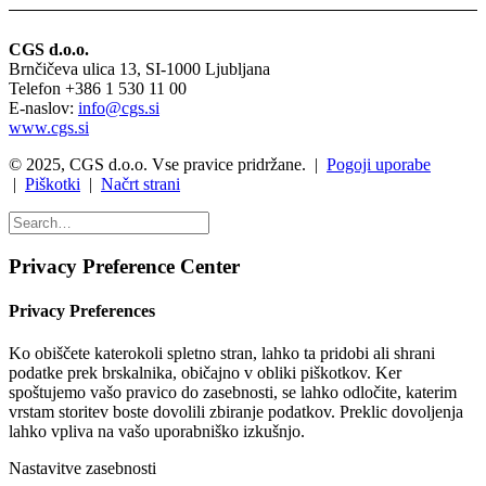
CGS d.o.o.
Brnčičeva ulica 13, SI-1000 Ljubljana
Telefon +386 1 530 11 00
E-naslov:
info@cgs.si
www.cgs.si
© 2025, CGS d.o.o. Vse pravice pridržane. |
Pogoji uporabe
|
Piškotki
|
Načrt strani
Privacy Preference Center
Privacy Preferences
Ko obiščete katerokoli spletno stran, lahko ta pridobi ali shrani
podatke prek brskalnika, običajno v obliki piškotkov. Ker
spoštujemo vašo pravico do zasebnosti, se lahko odločite, katerim
vrstam storitev boste dovolili zbiranje podatkov. Preklic dovoljenja
lahko vpliva na vašo uporabniško izkušnjo.
Nastavitve zasebnosti