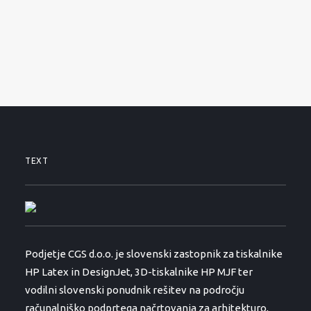
O PODJETJU
KONTAKTI
01 530 11 00
SEARCH
TEXT
Podjetje CGS d.o.o. je slovenski zastopnik za tiskalnike
HP Latex in DesignJet, 3D-tiskalnike HP MJF ter
vodilni slovenski ponudnik rešitev na področju
računalniško podprtega načrtovanja za arhitekturo,