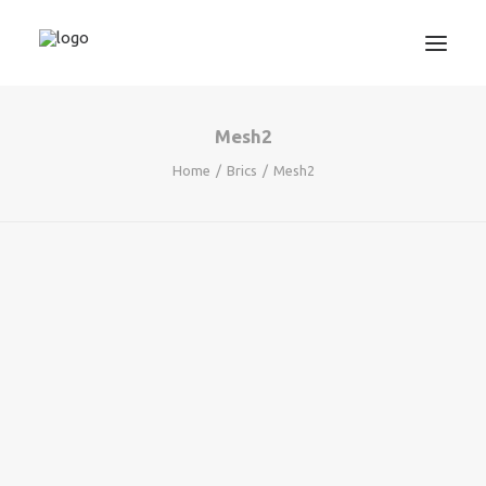
Mesh2
3D TISKANJE
Home
Brics
Mesh2
PROJEKTIRANJE
STROJNIŠTVO
GRAFIKA
INFORMATIKA
IZOBRAŽEVANJA
TRGOVINA
SERVISNI ZAHTEVEK
PODPORA
NOVICE