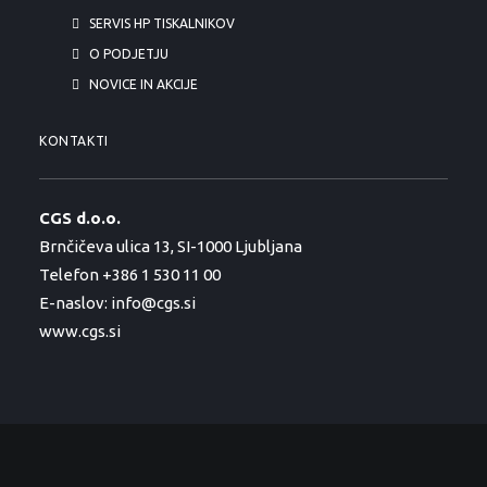
SERVIS HP TISKALNIKOV
O PODJETJU
NOVICE IN AKCIJE
KONTAKTI
CGS d.o.o.
Brnčičeva ulica 13, SI-1000 Ljubljana
Telefon +386 1 530 11 00
E-naslov:
info@cgs.si
www.cgs.si