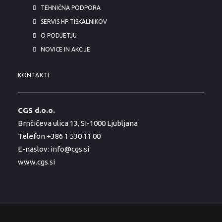
TEHNIČNA PODPORA
SERVIS HP TISKALNIKOV
O PODJETJU
NOVICE IN AKCIJE
KONTAKTI
CGS d.o.o.
Brnčičeva ulica 13, SI-1000 Ljubljana
Telefon +386 1 530 11 00
E-naslov:
info@cgs.si
www.cgs.si