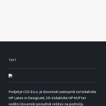
SERVISNI ZAHTEVEK
PODPORA
NOVICE
O PODJETJU
KONTAKTI
01 530 11 00
TEXT
Podjetje CGS d.o.o. je slovenski zastopnik za tiskalnike
HP Latex in DesignJet, 3D-tiskalnike HP MJF ter
vodilni slovenski ponudnik rešitev na področju