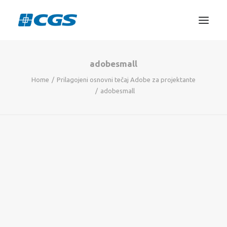
adobesmall
3D TISKANJE
Home
Prilagojeni osnovni tečaj Adobe za projektante
PROJEKTIRANJE
adobesmall
STROJNIŠTVO
GRAFIKA
INFORMATIKA
IZOBRAŽEVANJA
TRGOVINA
SEARCH