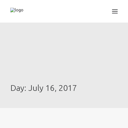
3D TISKANJE
PROJEKTIRANJE
STROJNIŠTVO
GRAFIKA
INFORMATIKA
IZOBRAŽEVANJA
Day: July 16, 2017
TRGOVINA
SEARCH