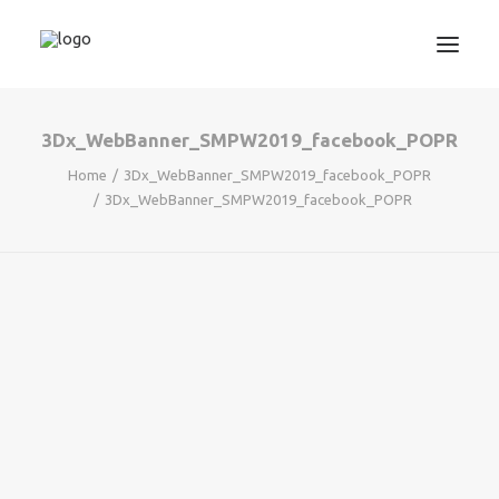
3Dx_WebBanner_SMPW2019_facebook_POPR
3D TISKANJE
Home
3Dx_WebBanner_SMPW2019_facebook_POPR
PROJEKTIRANJE
3Dx_WebBanner_SMPW2019_facebook_POPR
STROJNIŠTVO
GRAFIKA
INFORMATIKA
IZOBRAŽEVANJA
TRGOVINA
SEARCH