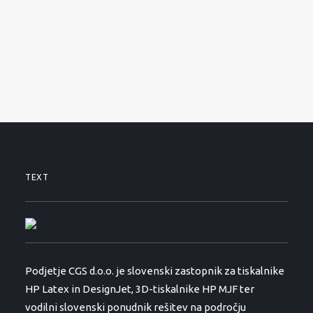
SERVISNI ZAHTEVEK
PODPORA
NOVICE
O PODJETJU
KONTAKTI
01 530 11 00
TEXT
Podjetje CGS d.o.o. je slovenski zastopnik za tiskalnike
HP Latex in DesignJet, 3D-tiskalnike HP MJF ter
vodilni slovenski ponudnik rešitev na področju