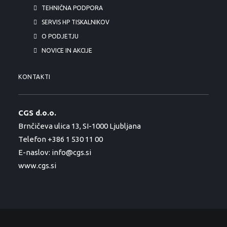
TEHNIČNA PODPORA
SERVIS HP TISKALNIKOV
O PODJETJU
NOVICE IN AKCIJE
KONTAKTI
CGS d.o.o.
Brnčičeva ulica 13, SI-1000 Ljubljana
Telefon +386 1 530 11 00
E-naslov:
info@cgs.si
www.cgs.si