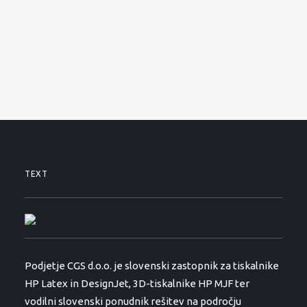
SERVISNI ZAHTEVEK
PODPORA
NOVICE
O PODJETJU
KONTAKTI
01 530 11 00
TEXT
Podjetje CGS d.o.o. je slovenski zastopnik za tiskalnike
HP Latex in DesignJet, 3D-tiskalnike HP MJF ter
vodilni slovenski ponudnik rešitev na področju