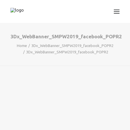
3Dx_WebBanner_SMPW2019_facebook_POPR2
3D TISKANJE
Home
3Dx_WebBanner_SMPW2019_facebook_POPR2
PROJEKTIRANJE
3Dx_WebBanner_SMPW2019_facebook_POPR2
STROJNIŠTVO
GRAFIKA
INFORMATIKA
IZOBRAŽEVANJA
TRGOVINA
SEARCH