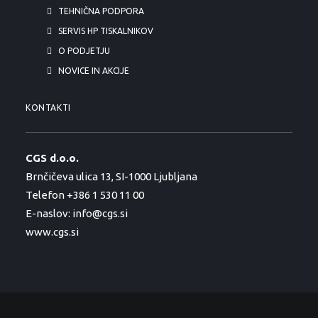
TEHNIČNA PODPORA
SERVIS HP TISKALNIKOV
O PODJETJU
NOVICE IN AKCIJE
KONTAKTI
CGS d.o.o.
Brnčičeva ulica 13, SI-1000 Ljubljana
Telefon +386 1 530 11 00
E-naslov:
info@cgs.si
www.cgs.si