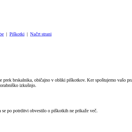
be
|
Piškotki
|
Načrt strani
tke prek brskalnika, običajno v obliki piškotkov. Ker spoštujemo vašo pra
porabniško izkušnjo.
a se po potrditvi obvestilo o piškotkih ne prikaže več.