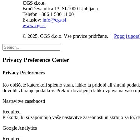
CGS d.o.o.
Brnčičeva ulica 13, SI-1000 Ljubljana
Telefon +386 1 530 11 00
E-naslov:
info@cgs.si
www.cgs.si
© 2025, CGS d.o.o. Vse pravice pridržane. |
Pogoji upora
Privacy Preference Center
Privacy Preferences
Ko obiščete katerokoli spletno stran, lahko ta pridobi ali shrani poda
dovolili zbiranje podatkov. Preklic dovoljenja lahko vpliva na vašo u
Nastavitve zasebnosti
Required
Piškotki, ki si zapomnijo vaše nastavitve zasebnosti in skrbijo za to, d
Google Analytics
Required