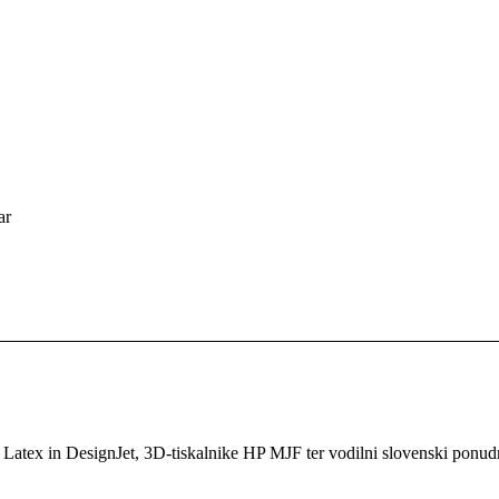
ar
P Latex in DesignJet, 3D-tiskalnike HP MJF ter vodilni slovenski ponud