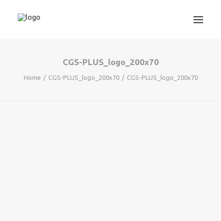
CGS-PLUS_logo_200x70
3D TISKANJE
Home
CGS-PLUS_logo_200x70
CGS-PLUS_logo_200x70
PROJEKTIRANJE
STROJNIŠTVO
GRAFIKA
INFORMATIKA
IZOBRAŽEVANJA
TRGOVINA
SERVISNI ZAHTEVEK
PODPORA
NOVICE