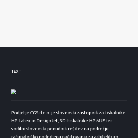
O PODJETJU
KONTAKTI
01 530 11 00
SEARCH
TEXT
Podjetje CGS d.o.o. je slovenski zastopnik za tiskalnike
HP Latex in DesignJet, 3D-tiskalnike HP MJF ter
vodilni slovenski ponudnik rešitev na področju
računalniško podprtega načrtovanja za arhitekturo,