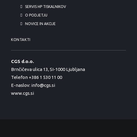
SERVIS HP TISKALNIKOV
O PODJETJU
NOVICE IN AKCIJE
KONTAKTI
CGS d.o.o.
Brnčičeva ulica 13, SI-1000 Ljubljana
Telefon +386 1 530 11 00
E-naslov:
info@cgs.si
www.cgs.si