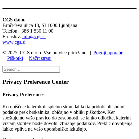
CGS d.o.o.
Brnčičeva ulica 13, SI-1000 Ljubljana
Telefon +386 1 530 11 00
E-naslov:
info@cgs.si
www.cgs.si
© 2025, CGS d.o.o. Vse pravice pridržane. |
Pogoji uporabe
|
Piškotki
|
Načrt strani
Privacy Preference Center
Privacy Preferences
Ko obiščete katerokoli spletno stran, lahko ta pridobi ali shrani
podatke prek brskalnika, običajno v obliki piškotkov. Ker
spoštujemo vašo pravico do zasebnosti, se lahko odločite, katerim
vrstam storitev boste dovolili zbiranje podatkov. Preklic dovoljenja
lahko vpliva na vašo uporabniško izkušnjo.