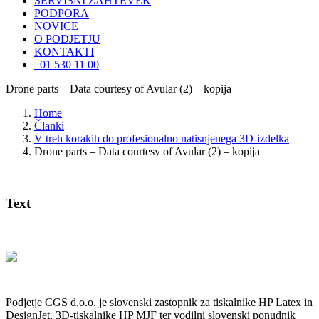
SERVISNI ZAHTEVEK
PODPORA
NOVICE
O PODJETJU
KONTAKTI
01 530 11 00
Drone parts – Data courtesy of Avular (2) – kopija
Home
Članki
V treh korakih do profesionalno natisnjenega 3D-izdelka
Drone parts – Data courtesy of Avular (2) – kopija
Text
Podjetje CGS d.o.o. je slovenski zastopnik za tiskalnike HP Latex in
DesignJet, 3D-tiskalnike HP MJF ter vodilni slovenski ponudnik