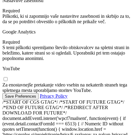
Nastavitve zasebnosti
Required
Piškotki, ki si zapomnijo vaše nastavitve zasebnosti in skrbijo za to,
da se po potrditvi obvestilo o piškotkih ne prikaže več.
Google Analytics
Required
S temi piškotki spremljamo število obiskovalcev na spletni strani in
beležimo, katere strani so si ogledali. Uporabniki pri tem ostajajo
popolnoma anonimni.
YouTube
Za enostavnejše pretakanje video vsebin na nekaterih straneh tega
spletnega mesta uporabljamo storitev YouTube.
Privacy Policy
/*START OF CGS GTAG*/
/*START OF FUTURE GTAG*/
/*END OF FUTURE GTAG*/ /*REDIRECT AFTER
DOWNLOAD FOR FUTURE*/
document.addEventListener('wpcf7mailsent', function(event) { if
(event.detail.contactFormId === 6513) { // Numeric ID without
quotes setTimeout(function() { window.location.href =
'https://cgsplus.si/projektiranje/brics/6-razlogov-za-nakup-bricscad-