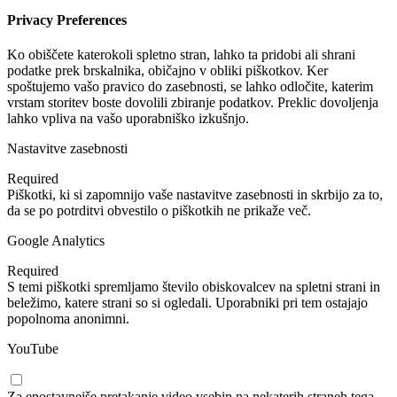
Privacy Preferences
Ko obiščete katerokoli spletno stran, lahko ta pridobi ali shrani
podatke prek brskalnika, običajno v obliki piškotkov. Ker
spoštujemo vašo pravico do zasebnosti, se lahko odločite, katerim
vrstam storitev boste dovolili zbiranje podatkov. Preklic dovoljenja
lahko vpliva na vašo uporabniško izkušnjo.
Nastavitve zasebnosti
Required
Piškotki, ki si zapomnijo vaše nastavitve zasebnosti in skrbijo za to,
da se po potrditvi obvestilo o piškotkih ne prikaže več.
Google Analytics
Required
S temi piškotki spremljamo število obiskovalcev na spletni strani in
beležimo, katere strani so si ogledali. Uporabniki pri tem ostajajo
popolnoma anonimni.
YouTube
Za enostavnejše pretakanje video vsebin na nekaterih straneh tega