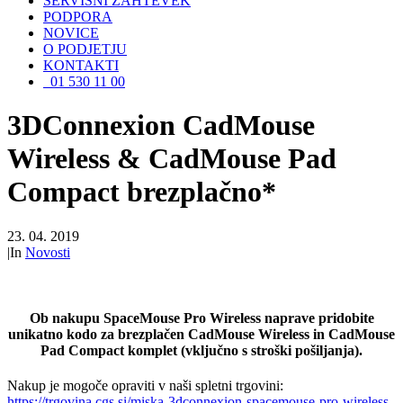
SERVISNI ZAHTEVEK
PODPORA
NOVICE
O PODJETJU
KONTAKTI
01 530 11 00
3DConnexion CadMouse
Wireless & CadMouse Pad
Compact brezplačno*
23. 04. 2019
|
In
Novosti
Ob nakupu SpaceMouse Pro Wireless naprave pridobite
unikatno kodo za brezplačen CadMouse Wireless in CadMouse
Pad Compact komplet (vključno s stroški pošiljanja).
Nakup je mogoče opraviti v naši spletni trgovini:
https://trgovina.cgs.si/miska-3dconnexion-spacemouse-pro-wireless-