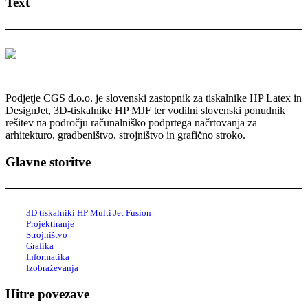
Text
Podjetje CGS d.o.o. je slovenski zastopnik za tiskalnike HP Latex in
DesignJet, 3D-tiskalnike HP MJF ter vodilni slovenski ponudnik
rešitev na področju računalniško podprtega načrtovanja za
arhitekturo, gradbeništvo, strojništvo in grafično stroko.
Glavne storitve
3D tiskalniki HP Multi Jet Fusion
Projektiranje
Strojništvo
Grafika
Informatika
Izobraževanja
Hitre povezave