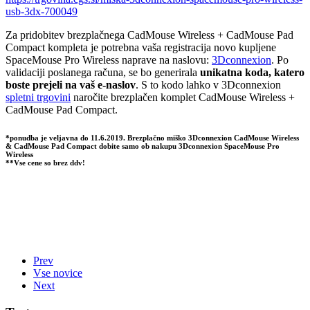
usb-3dx-700049
Za pridobitev brezplačnega CadMouse Wireless + CadMouse Pad
Compact kompleta je potrebna vaša registracija novo kupljene
SpaceMouse Pro Wireless naprave na naslovu:
3Dconnexion
. Po
validaciji poslanega računa, se bo generirala
unikatna koda, katero
boste prejeli na vaš e-naslov
. S to kodo lahko v 3Dconnexion
spletni trgovini
naročite brezplačen komplet CadMouse Wireless +
CadMouse Pad Compact.
*ponudba je veljavna do 11.6.2019. Brezplačno miško 3Dconnexion CadMouse Wireless
& CadMouse Pad Compact dobite samo ob nakupu 3Dconnexion SpaceMouse Pro
Wireless
**Vse cene so brez ddv!
Prev
Vse novice
Next