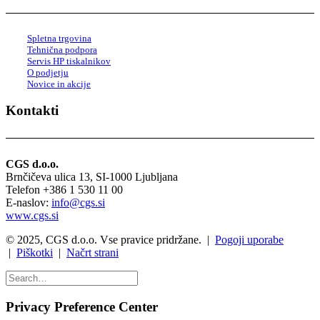
Spletna trgovina
Tehnična podpora
Servis HP tiskalnikov
O podjetju
Novice in akcije
Kontakti
CGS d.o.o.
Brnčičeva ulica 13, SI-1000 Ljubljana
Telefon +386 1 530 11 00
E-naslov:
info@cgs.si
www.cgs.si
© 2025, CGS d.o.o. Vse pravice pridržane. |
Pogoji uporabe
|
Piškotki
|
Načrt strani
Privacy Preference Center