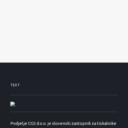
SERVISNI ZAHTEVEK
PODPORA
NOVICE
O PODJETJU
KONTAKTI
01 530 11 00
TEXT
Podjetje CGS d.o.o. je slovenski zastopnik za tiskalnike