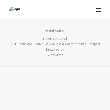
naslovna
3D TISKANJE
Home
Novosti
PROJEKTIRANJE
3DConnexion CadMouse Wireless & CadMouse Pad Compact
STROJNIŠTVO
brezplačno*
naslovna
GRAFIKA
INFORMATIKA
IZOBRAŽEVANJA
TRGOVINA
SEARCH