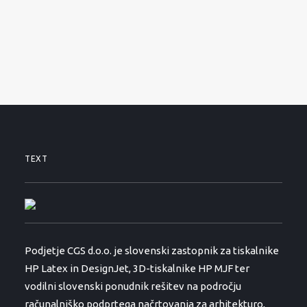
SERVISNI ZAHTEVEK
PODPORA
NOVICE
O PODJETJU
KONTAKTI
01 530 11 00
TEXT
Podjetje CGS d.o.o. je slovenski zastopnik za tiskalnike
HP Latex in DesignJet, 3D-tiskalnike HP MJF ter
vodilni slovenski ponudnik rešitev na področju
računalniško podprtega načrtovanja za arhitekturo,