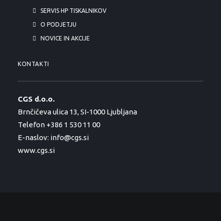
SERVIS HP TISKALNIKOV
O PODJETJU
NOVICE IN AKCIJE
KONTAKTI
CGS d.o.o.
Brnčičeva ulica 13, SI-1000 Ljubljana
Telefon +386 1 530 11 00
E-naslov:
info@cgs.si
www.cgs.si