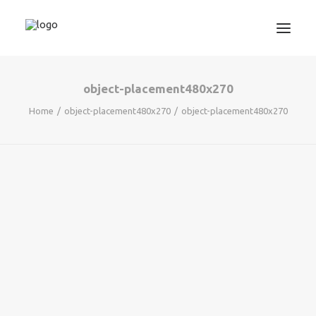
object-placement480x270
3D TISKANJE
Home
object-placement480x270
object-placement480x270
PROJEKTIRANJE
STROJNIŠTVO
GRAFIKA
INFORMATIKA
IZOBRAŽEVANJA
TRGOVINA
SEARCH