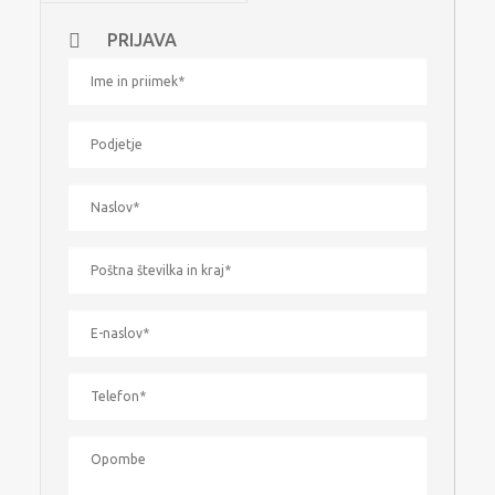
spoznavanje delovnega okolja programa Civil 3D
PRIJAVA
splošne nastavitve programa
spoznavanje z objekti in njihovimi lastnostmi in
stili
izdelava, urejanje ter uvoz in izvoz digitalnega
modela terena
izdelava in urejanje horizontalnih osi in prečnih
osi
izdelava vzdolžnega profila in načrtovanje
nivelete
delo z “Assebly” in “Subassembly” (razumevanje,
urejanje, kreiranje »Assemblies«, kreiranje
»Subassemblies« iz polilinij)
izdelava koridorja ter izvoz 3D modela ceste v IFC
format
izris prečnih prerezov
izračun količin po prečnih prerezih in izdelava
poročil količin materialov