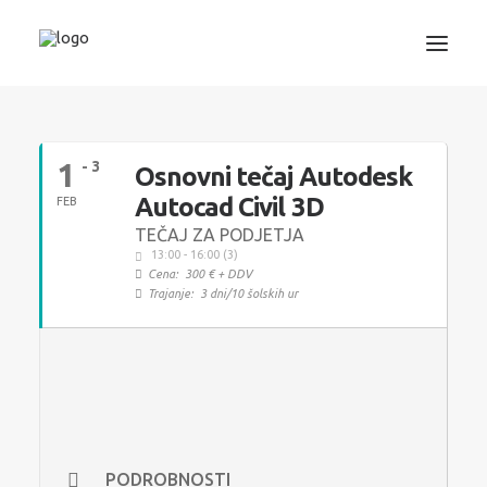
3D TISKANJE
1
- 3
Osnovni tečaj Autodesk
PROJEKTIRANJE
Autocad Civil 3D
FEB
STROJNIŠTVO
TEČAJ ZA PODJETJA
GRAFIKA
13:00 - 16:00 (3)
Cena:
300 € + DDV
INFORMATIKA
Trajanje:
3 dni/10 šolskih ur
IZOBRAŽEVANJA
TRGOVINA
SEARCH
PODROBNOSTI