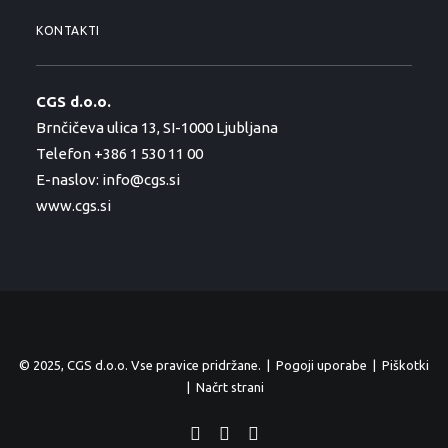
KONTAKTI
CGS d.o.o.
Brnčičeva ulica 13, SI-1000 Ljubljana
Telefon +386 1 530 11 00
E-naslov:
info@cgs.si
www.cgs.si
© 2025, CGS d.o.o. Vse pravice pridržane. |
Pogoji uporabe
|
Piškotki
|
Načrt strani