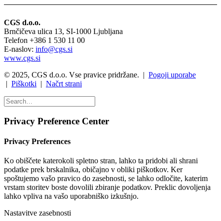
CGS d.o.o.
Brnčičeva ulica 13, SI-1000 Ljubljana
Telefon +386 1 530 11 00
E-naslov:
info@cgs.si
www.cgs.si
© 2025, CGS d.o.o. Vse pravice pridržane. |
Pogoji uporabe
|
Piškotki
|
Načrt strani
Privacy Preference Center
Privacy Preferences
Ko obiščete katerokoli spletno stran, lahko ta pridobi ali shrani
podatke prek brskalnika, običajno v obliki piškotkov. Ker
spoštujemo vašo pravico do zasebnosti, se lahko odločite, katerim
vrstam storitev boste dovolili zbiranje podatkov. Preklic dovoljenja
lahko vpliva na vašo uporabniško izkušnjo.
Nastavitve zasebnosti