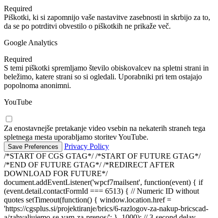
Required
Piškotki, ki si zapomnijo vaše nastavitve zasebnosti in skrbijo za to,
da se po potrditvi obvestilo o piškotkih ne prikaže več.
Google Analytics
Required
S temi piškotki spremljamo število obiskovalcev na spletni strani in
beležimo, katere strani so si ogledali. Uporabniki pri tem ostajajo
popolnoma anonimni.
YouTube
Za enostavnejše pretakanje video vsebin na nekaterih straneh tega
spletnega mesta uporabljamo storitev YouTube.
Privacy Policy
/*START OF CGS GTAG*/
/*START OF FUTURE GTAG*/
/*END OF FUTURE GTAG*/ /*REDIRECT AFTER
DOWNLOAD FOR FUTURE*/
document.addEventListener('wpcf7mailsent', function(event) { if
(event.detail.contactFormId === 6513) { // Numeric ID without
quotes setTimeout(function() { window.location.href =
'https://cgsplus.si/projektiranje/brics/6-razlogov-za-nakup-bricscad-
a/zahvaljujemo-se-vam-za-prenos/'; }, 1000); // 3-second delay